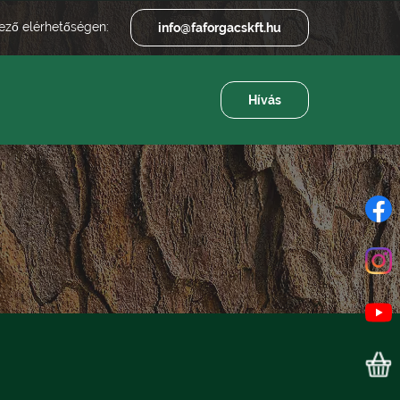
kező elérhetőségen:
info@faforgacskft.hu
Hívás