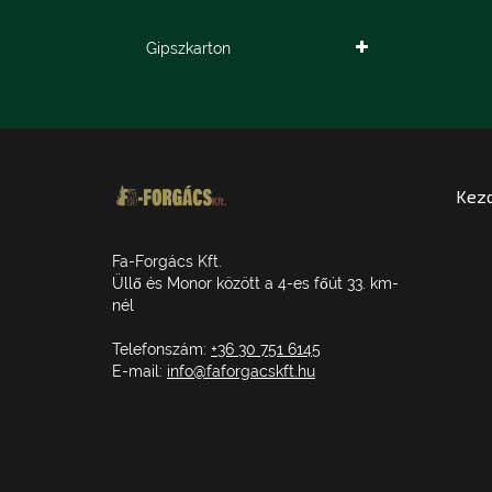
Gipszkarton
Kez
Fa-Forgács Kft.
Üllő és Monor között a 4-es főút 33. km-
nél
Telefonszám:
+36 30 751 6145
E-mail:
info@faforgacskft.hu