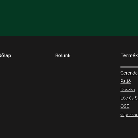
dőlap
Rólunk
Termékl
Gerenda
Palló
Deszka
Léc és S
OSB
Gipszkar