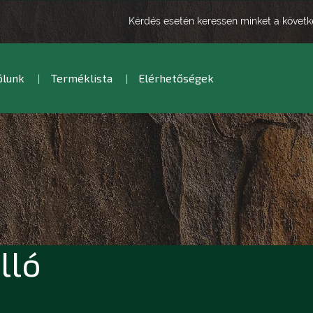
Kérdés esetén keressen minket a követ
ólunk
Terméklista
Elérhetőségek
lló