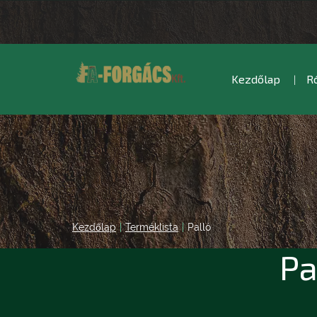
Kezdőlap
R
Kezdőlap
|
Terméklista
|
Palló
Pa