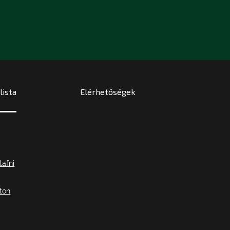
ista
Elérhetőségek
tafni
ton