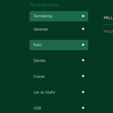
Terméklista
Terméklista
PAL
Gerenda
Hozzá
Palló
Deszka
Csavar
Léc és Stafni
OSB