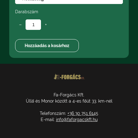
Darabszám
−
+
Fa-Forgács Kft.
Üllő és Monor között a 4-es főút 33. km-nél
Telefonszám:
+36 30 751 6145
E-mail:
info@faforgacskft.hu