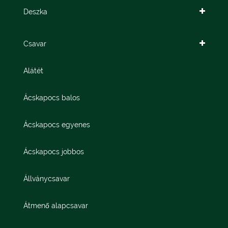
Deszka
Csavar
Alátét
Ácskapocs balos
Ácskapocs egyenes
Ácskapocs jobbos
Állványcsavar
Átmenő alapcsavar