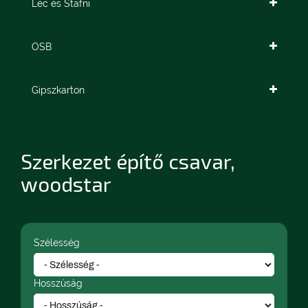
Léc és Stafni
OSB
Gipszkarton
Szerkezet építő csavar,
woodstar
Szélesség
Hosszúság