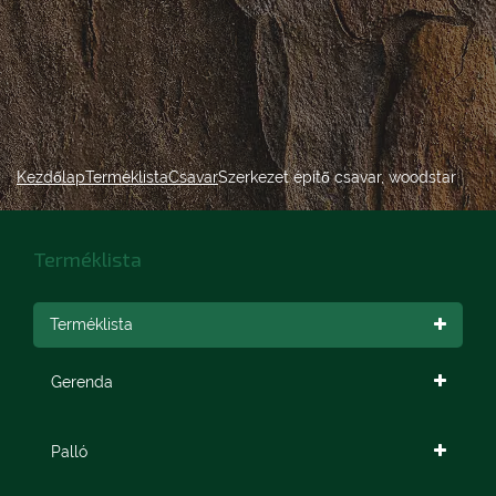
Kezdőlap
Terméklista
Csavar
Szerkezet építő csavar, woodstar
Terméklista
Terméklista
Gerenda
Palló