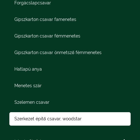
Forgácslapcsavar
Gipszkarton csavar famenetes
Gipszkarton csavar fémmenetes
Gipszkarton csavar önmetsző fémmenetes
Hatlapú anya
Menetes szár
Szelemen csavar
Szerkezet építő csavar, woodstar