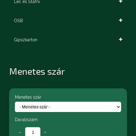
Léc és Stafni
OSB
Gipszkarton
Menetes szár
Menetes szár
Darabszám
−
+