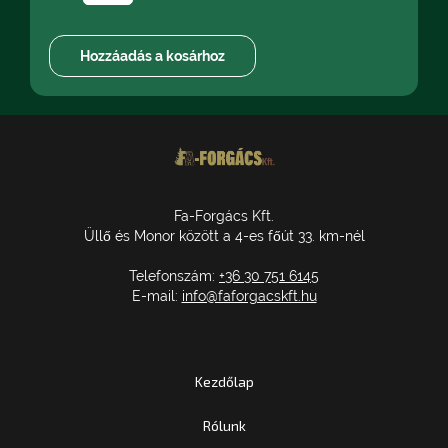
Fa-Forgács Kft.
Üllő és Monor között a 4-es főút 33. km-nél
Telefonszám:
+36 30 751 6145
E-mail:
info@faforgacskft.hu
Kezdőlap
Rólunk