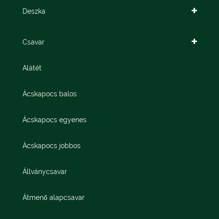
Deszka
Csavar
Alátét
Ácskapocs balos
Ácskapocs egyenes
Ácskapocs jobbos
Állványcsavar
Átmenő alapcsavar