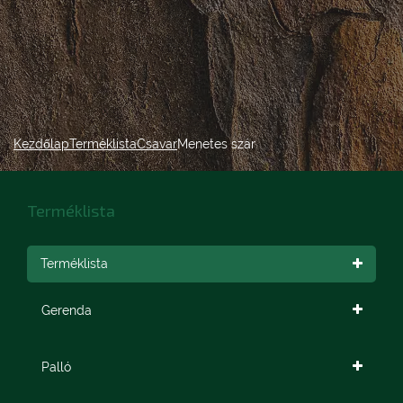
Kezdőlap
Terméklista
Csavar
Menetes szár
Terméklista
Terméklista
Gerenda
Palló